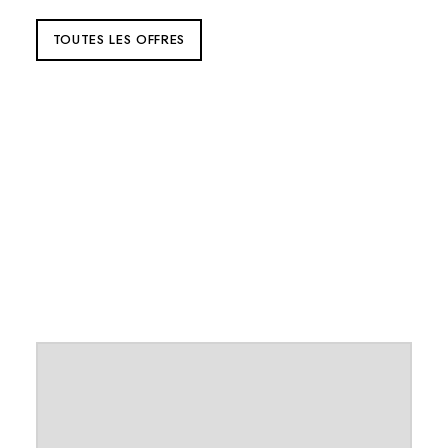
TOUTES LES OFFRES
NOS ÉTABLISSEMENTS
Tous nos établissements et services sur une
carte