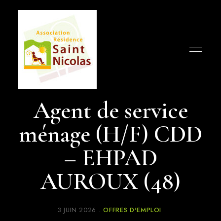
Humanisme,
Association
garantie
Agent de service
des
Résidence
droits
et
ménage (H/F) CDD
Saint
respect
de
la
Nicolas
dignité
– EHPAD
AUROUX (48)
3 JUIN 2026
OFFRES D'EMPLOI