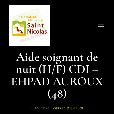
Humanisme,
Association
garantie
Aide soignant de
des
Résidence
droits
et
nuit (H/F) CDI –
Saint
respect
de
la
Nicolas
dignité
EHPAD AUROUX
(48)
3 JUIN 2026
OFFRES D'EMPLOI