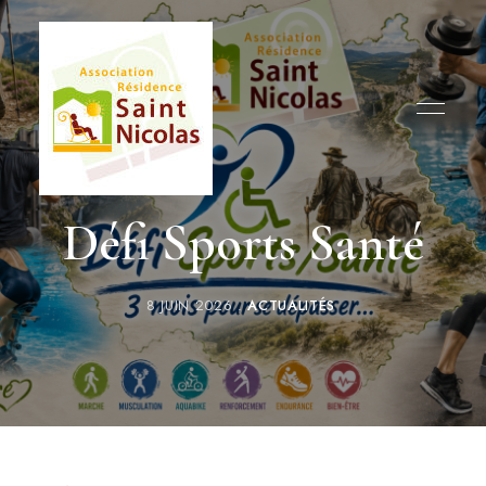
Humanisme,
Association
garantie
Défi Sports Santé
des
Résidence
droits
et
Saint
respect
de
8 JUIN 2026
ACTUALITÉS
la
Nicolas
dignité