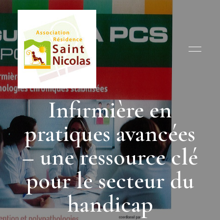
Humanisme,
Association
garantie
Infirmière en
des
Résidence
droits
et
pratiques avancées
Saint
respect
de
la
Nicolas
dignité
– une ressource clé
pour le secteur du
handicap