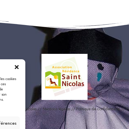
 les cookies
 ces
de
r son
ns.
ésidence Saint Nicolas //
Mentions légales
//
Politique de confidentialité
//
D
éférences